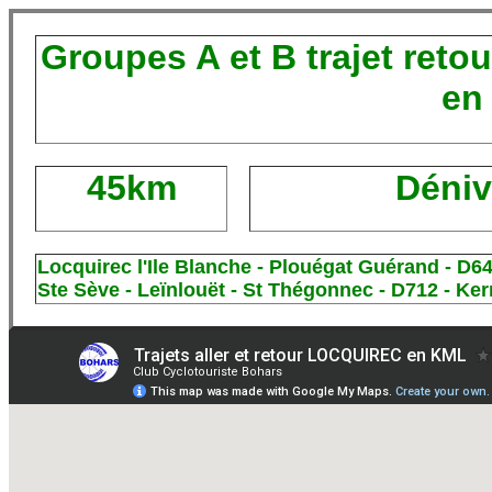
Groupes A et B trajet ret
en
45km
Déniv
Locquirec l'Ile Blanche - Plouégat Guérand - D64
Ste Sève - Leïnlouët - St Thégonnec - D712 - Ker