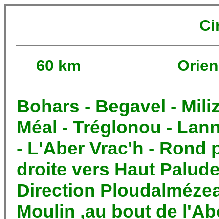
Ci
60 km
Orien
Bohars - Begavel - Mili
Méal - Tréglonou - Lann
- L'Aber Vrac'h - Rond p
droite vers Haut Palude
Direction Ploudalméze
Moulin ,au bout de l'Abe